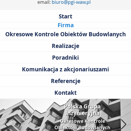
email:
biuro@pgi-waw.pl
Start
Firma
Okresowe Kontrole Obiektów Budowlanych
Realizacje
Poradniki
Komunikacja z akcjonariuszami
Referencje
Kontakt
Polska Grupa
Inżynieryjna
Okresowe Kontrole
Obiektów Budowlanych